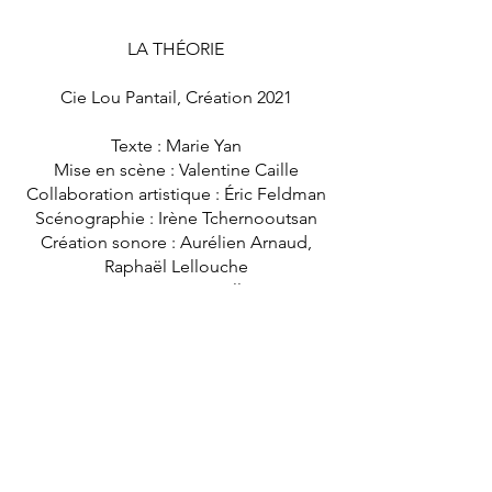
LA THÉORIE
Cie Lou Pantail, Création 2021
Texte : Marie Yan
Mise en scène : Valentine Caille
Collaboration artistique : Éric Feldman
Scénographie : Irène Tchernooutsan
Création sonore : Aurélien Arnaud,
Raphaël Lellouche
Lumières : Marco Hollinger
Costumes : Valentine Caille et Elsa
Depardieu
Vidéo : Céleste Rogosin
Jeu : Léna Garrel, Laure Wolf, Jordan
Sajous et Guillaume Verdier
Retour ...