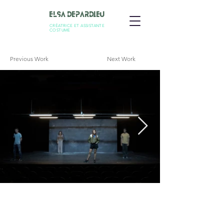
Elsa Depardieu
CRÉATRICE ET ASSISTANTE
COSTUME
Previous Work
Next Work