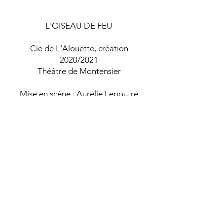
L'OISEAU DE FEU
Cie de L'Alouette, création
2020/2021
Théâtre de Montensier
Mise en scène : Aurélie Lepoutre
​Costumes : Elsa Depardieu
Scénographie : Lola Seiler
Lumière : Cyprien Resseguier
Musique : Phillipe Thuillier
Retour ...
Facebook
© 2022 par elsadepardieu
Instagram