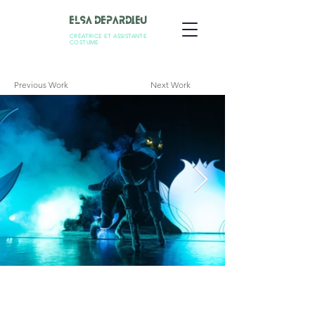
Elsa Depardieu
CRÉATRICE ET ASSISTANTE
COSTUME
Previous Work
Next Work