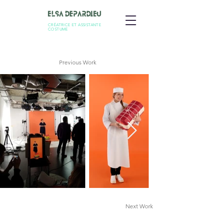
Elsa Depardieu
CRÉATRICE ET ASSISTANTE
COSTUME
Previous Work
Next Work